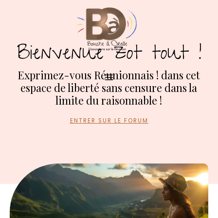
Aller
au
contenu
Bienvenue zot tout !
MAIN
Exprimez-vous Réunionnais ! dans cet
MENU
espace de liberté sans censure dans la
limite du raisonnable !
ENTRER SUR LE FORUM